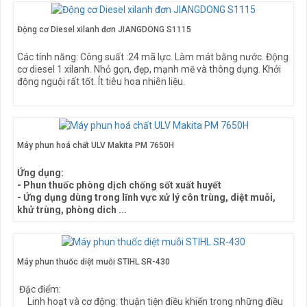
Động cơ Diesel xilanh đơn JIANGDONG S1115
Các tính năng: Công suất :24 mã lực. Làm mát bằng nước. Động
cơ diesel 1 xilanh. Nhỏ gọn, đẹp, mạnh mẽ và thông dụng. Khởi
động nguội rất tốt. Ít tiêu hoa nhiên liệu.
Máy phun hoá chất ULV Makita PM 7650H
Ứng dụng:
- Phun thuốc phòng dịch chống sốt xuất huyết
- Ứng dụng dùng trong lĩnh vực xử lý côn trùng, diệt muỗi,
khử trùng, phòng dich ...
- Ứng dụng trong nông nghiệp, trang trại ...
- Ứng dụng quan trọng nhất trong y tế dự phòng để phòng
chống dịch sốt xuất huyết, Rubella, chân tay miệng, cúm gia
cầm A H1N1...
Máy phun thuốc diệt muỗi STIHL SR-430
Đặc điểm:
Linh hoạt và cơ động: thuận tiện điều khiển trong những điều