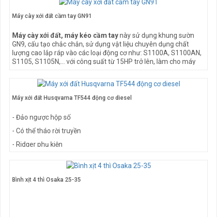
Máy cày xới đất cầm tay GN91
Máy cày xới đất, máy kéo cầm tay
này sử dụng khung sườn
GN9, cấu tạo chắc chắn, sử dụng vật liệu chuyên dụng chất
lượng cao lắp ráp vào các loại động cơ như: S1100A, S1100AN,
S1105, S1105N,... với công suất từ 15HP trở lên, làm cho máy
trở nên vô cùng mạnh mẽ, hoạt động nhanh chóng, vận hành
được trên nhiều địa hình từ như ruộng cấy tới những nơi đồi núi
trồng cây màu đều được, bất chấp thời tiết khắc nghiệt đều có
thể sử dụng. Chính vì những yếu tố trên đã làm cho máy trở
Máy xới đất Husqvarna TF544 động cơ diesel
thành một cỗ máy thân quen, không thể thiếu của bà con nông
dân nước ta hiện nay.
- Đảo ngược hộp số
- Có thể tháo rời truyền
- Ridger phụ kiện
- Tine lá chắn
Bình xịt 4 thì Osaka 25-35