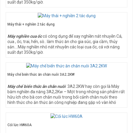
suất đạt 350kg/giờ.
Cấu tạo bộ phận chính của máy nghiền ốc gồm trục nghiền, mặt
sàng, mô tơ điện. Hoạt động của máy là khi đưa các sản phẩm
vào máy được nghiền nát do tác động của trục quay xoắn
Máy thái + nghiền 2 tác dụng
ốc. Máy thiết kế trọng lượng nhỏ gọn nên rất phù hợp với chăn
nuôi hộ gia đình, trang trại vừa và nhỏ
Máy nghiền cua ốc
có công dụng để xay nghiền nát nhuyễn Cá,
cua , ốc, trai, hến, sò.. làm thức ăn cho gia súc, gia cầm, thủy
sản....Máy nghiền nhỏ nát nhuyễn các loại cua ốc, cá với năng
suất đạt 350kg/giờ.
Cấu tạo bộ phận chính của máy nghiền ốc gồm trục nghiền, mặt
sàng, mô tơ điện. Hoạt động của máy là khi đưa các sản phẩm
vào máy được nghiền nát do tác động của trục quay xoắn
Máy chế biến thức ăn chăn nuôi 3A2.2KW
ốc. Máy thiết kế trọng lượng nhỏ gọn nên rất phù hợp với chăn
nuôi hộ gia đình, trang trại vừa và nhỏ.
Máy chế biến thức ăn chăn nuôi
3A2.2KW hay còn gọi là Máy
băm nghiền đa năng 3A2,2Kw – Một trong những sản phẩm rất
hữu ích cho bà con chăn nuôi trong bối cảnh chăn nuôi theo
hình thức cho ăn thức ăn công nghiệp đang gặp vô vàn khó
khăn.
Máy chế biến thức ăn chăn nuôi 3A2,2Kw phù hợp với chăn nuôi
hộ gia đình, chăn nuôi trang trại quy mô nhỏ và vừa. Giúp bà con
Cối lức HW60A
chăn nuôi có thể tận dụng được tối đa nguồn nguyên liệu sẵn có
tại các địa phương.