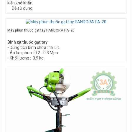
kiện khó khăn.
Dễ sử dụng.
Cho hạt phun có kích thước cực nhỏ (≤ 30micron) khi sử dụng
với các đầu phun ULV.
Kinh tế: Bộ lọc khí bền, sử dụng lâu dài.
Gọn:
Máy phun thuốc gạt tay PANDORA PA-20
Di chuyển dễ dàng, thậm chí có thể dùng trong những nơi
không gian hạn chế.
Bình xịt thuốc gạt tay
Máy có thể để gọn trong thùng xe hơi.
- Dung tích bình chứa : 18 Lít.
- Áp lực phun : 0.2 - 0.3 Mpa.
- Khối lượng : 3.9 kg.
- Kích thước : 37 x 19.5 x 52 cm.